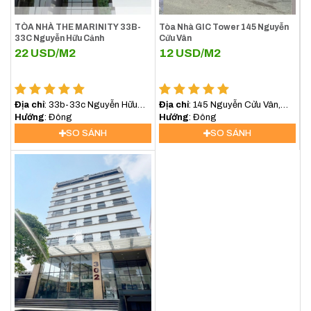
TÒA NHÀ THE MARINITY 33B-
Tòa Nhà GIC Tower 145 Nguyễn
Xem thêm
33C Nguyễn Hữu Cảnh
Cửu Vân
22
USD/M2
12
USD/M2
$ Giá cho thuê văn phòng quận Bình Thạnh
tháng 8/2026
Địa chỉ
: 33b-33c Nguyễn Hữu
Địa chỉ
: 145 Nguyễn Cửu Vân,
Cảnh
Hướng
: Đông
Gia Định, Hồ Chí Minh, Việt Nam
Hướng
: Đông
[vanphongchothue quan=binhthanh]
SO SÁNH
SO SÁNH
[/vanphongchothue]