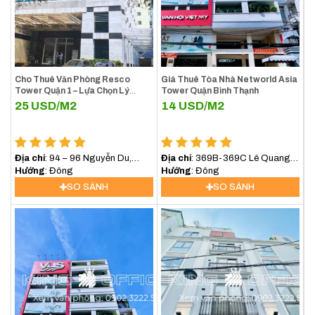
Cho Thuê Văn Phòng Resco
Giá Thuê Tòa Nhà Networld Asia
Tower Quận 1 – Lựa Chọn Lý
Tower Quận Bình Thạnh
Tưởng Cho Doanh Nghiệp Tại
25
USD/M2
14
USD/M2
Trung Tâm TP.HCM
Địa chỉ
: 94 – 96 Nguyễn Du,
Địa chỉ
: 369B-369C Lê Quang
Phường Sài Gòn (Phường Bến
Hướng
: Đông
Định, Phường Bình Lợi Trung,
Hướng
: Đông
Nghé, Quận 1)
(Bình Thạnh) TP.HCM
SO SÁNH
SO SÁNH