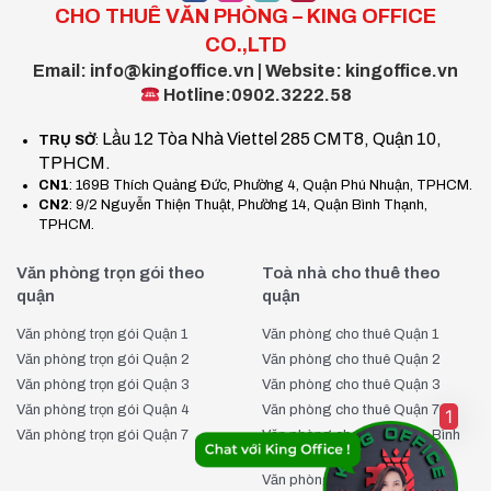
CHO THUÊ VĂN PHÒNG – KING OFFICE
CO.,LTD
Email: info@kingoffice.vn | Website: kingoffice.vn
Hotline:0902.3222.58
Lầu 12 Tòa Nhà Viettel 285 CMT8, Quận 10,
TRỤ SỞ
:
TPHCM.
CN1
: 169B Thích Quảng Đức, Phường 4, Quận Phú Nhuận, TPHCM.
CN2
: 9/2 Nguyễn Thiện Thuật, Phường 14, Quận Bình Thạnh,
TPHCM.
Văn phòng trọn gói theo
Toà nhà cho thuê theo
quận
quận
Văn phòng trọn gói Quận 1
Văn phòng cho thuê Quận 1
Văn phòng trọn gói Quận 2
Văn phòng cho thuê Quận 2
Văn phòng trọn gói Quận 3
Văn phòng cho thuê Quận 3
Văn phòng trọn gói Quận 4
Văn phòng cho thuê Quận 7
1
Văn phòng trọn gói Quận 7
Văn phòng cho thuê Quận Bình
Thạnh
Văn phòng cho thuê Quận Phú