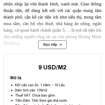
nhộn nhịp lại vừa thanh bình, xanh mát. Giao thông
thuận tiện, dễ dàng kết nối với các quận trung tâm
thành phố, cận kề các tiện ích như siêu thị, trung tâm
mua sắm, căn hộ cho thuê, nhà hàng ăn uống, ngân
hàng, cơ quan hành chánh quận 3, …là nơi rất tiện ích
cho những người công tác tại văn phòng Hoàng Minh
Building.
Đọc tiếp
II. ĐIỂM NỔI BẬT CỦA TÒA NHÀ
HOÀNG MINH BUILDING
9 USD/M2
Tòa nhà cho thuê Hoàng Minh Building kiến trúc
Mô tả
hiện đại, mang nét sang trọng, thể hiện tính cởi mở và
Kết cấu cao ốc: 1 Hầm – 10 Lầu
nét văn hóa mới trong kinh doanh, tạo một cảm giác
Diện tích sàn: 130m2
thoải mái khi làm việc. Tòa nhà Hoàng Minh được
Thuế VAT: Chưa bao gồm
xây dựng trên diện tích sàn xấp xỉ 130m2 bao gồm
Tiền điện: Tính theo giá nhà nước