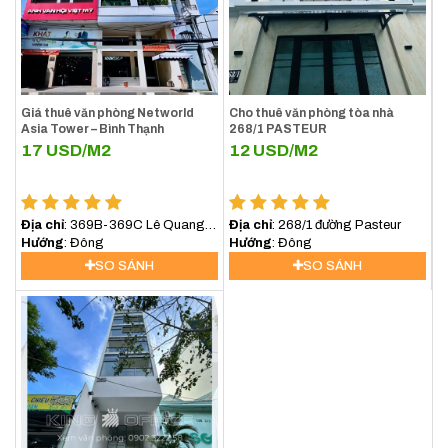
Giá thuê văn phòng Networld
Cho thuê văn phòng tòa nhà
Asia Tower – Bình Thạnh
268/1 PASTEUR
17
USD/M2
12
USD/M2
Địa chỉ
: 369B-369C Lê Quang
Địa chỉ
: 268/1 đường Pasteur
Định, Phường Bình lợi
Hướng
: Đông
Hướng
: Đông
Trung,TP.HCM
SO SÁNH
SO SÁNH