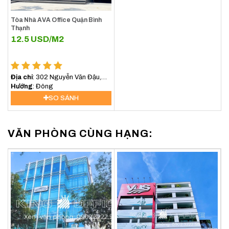
Tòa Nhà AVA Office Quận Bình
Thạnh
12.5
USD/M2
Địa chỉ
: 302 Nguyễn Văn Đậu,
Phường 11 , Quận Bình Thạnh
Hướng
: Đông
SO SÁNH
VĂN PHÒNG CÙNG HẠNG: