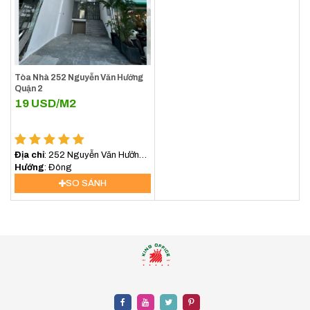
Tòa Nhà 252 Nguyễn Văn Hưởng
Quận 2
19
USD/M2
Địa chỉ
: 252 Nguyễn Văn Hưởng,
An Khánh, Hồ Chí Minh, Việt Nam
Hướng
: Đông
SO SÁNH