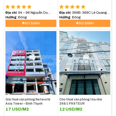
Địa chỉ
: 94 – 96 Nguyễn Du,
Địa chỉ
: 369B-369C Lê Quang
Phường Sài Gòn (Phường Bến
Hướng
: Đông
Định, Phường Bình Lợi Trung,
Hướng
: Đông
Nghé, Quận 1)
(Bình Thạnh) TP.HCM
SO SÁNH
SO SÁNH
Giá thuê văn phòng Networld
Cho thuê văn phòng tòa nhà
Asia Tower – Bình Thạnh
268/1 PASTEUR
17
USD/M2
12
USD/M2