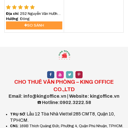
Địa chỉ
: 252 Nguyễn Văn Hưởng,
An Khánh, Hồ Chí Minh, Việt Nam
Hướng
: Đông
SO SÁNH
CHO THUÊ VĂN PHÒNG – KING OFFICE
CO.,LTD
Email: info@kingoffice.vn | Website: kingoffice.vn
☎️ Hotline:0902.3222.58
Lầu 12 Tòa Nhà Viettel 285 CMT8, Quận 10,
TRỤ SỞ
:
TPHCM.
CN1
: 169B Thích Quảng Đức, Phường 4, Quận Phú Nhuận, TPHCM.