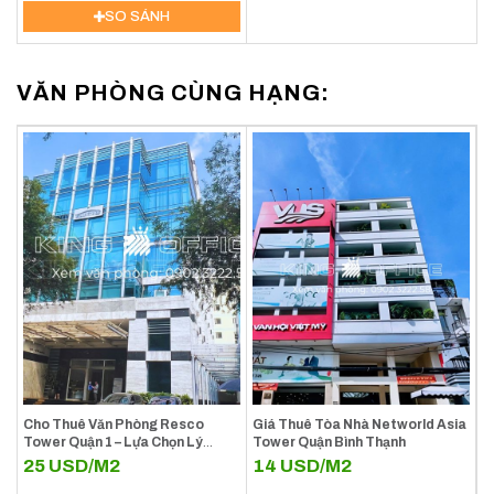
SO SÁNH
VĂN PHÒNG CÙNG HẠNG:
Cho Thuê Văn Phòng Resco
Giá Thuê Tòa Nhà Networld Asia
Tower Quận 1 – Lựa Chọn Lý
Tower Quận Bình Thạnh
Tưởng Cho Doanh Nghiệp Tại
25
USD/M2
14
USD/M2
Trung Tâm TP.HCM