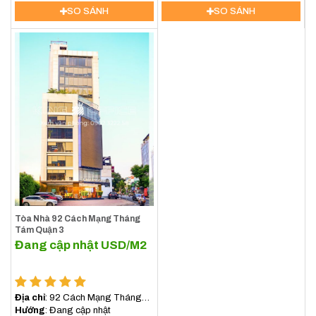
Việt Nam
SO SÁNH
SO SÁNH
Tòa Nhà 92 Cách Mạng Tháng
Tám Quận 3
Đang cập nhật
USD/M2
Địa chỉ
: 92 Cách Mạng Tháng
Tám, Phường Xuân Hòa, TP.HCM
Hướng
: Đang cập nhật