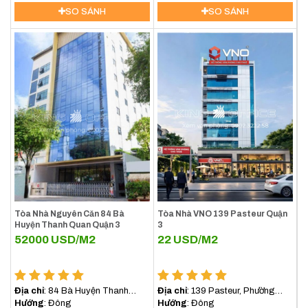
SO SÁNH
SO SÁNH
Tòa Nhà Nguyên Căn 84 Bà
Tòa Nhà VNO 139 Pasteur Quận
Huyện Thanh Quan Quận 3
3
52000
USD/M2
22
USD/M2
Địa chỉ
: 84 Bà Huyện Thanh
Địa chỉ
: 139 Pasteur, Phường
Quan, Xuân Hòa, Hồ Chí Minh,
Hướng
: Đông
Xuân Hòa, TP.HCM
Hướng
: Đông