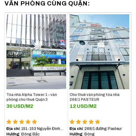
VĂN PHÒNG CÙNG QUẬN:
công ty.
Hotline: 0902.3222.58
Email: info@kingoffice.vn
Khách hàng được miễn phí hoàn toàn mọi dịch vụ khi
đến với KINGOFFICE
$ Giá cho thuê văn phòng quận 3 tháng
8/2026
Tòa nhà Alpha Tower 1 – văn
Cho thuê văn phòng tòa nhà
phòng cho thuê Quận 3
268/1 PASTEUR
30
USD/M2
12
USD/M2
[vanphongchothue quan=3][/vanphongchothue]
Địa chỉ
: 151-153 Nguyễn Đình
Địa chỉ
: 268/1 đường Pasteur
Chiểu, Quận 3
Hướng
: Đông Bắc
Hướng
: Đông