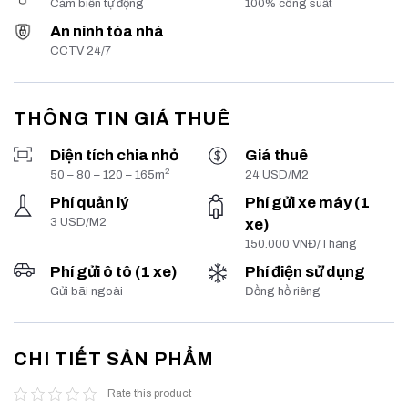
Cảm biến tự động
100% công suất
An ninh tòa nhà
CCTV 24/7
THÔNG TIN GIÁ THUÊ
Diện tích chia nhỏ
Giá thuê
2
50 – 80 – 120 – 165m
24 USD/M2
Phí quản lý
Phí gửi xe máy (1
3 USD/M2
xe)
150.000 VNĐ/Tháng
Phí gửi ô tô (1 xe)
Phí điện sử dụng
Gửi bãi ngoài
Đồng hồ riêng
CHI TIẾT SẢN PHẨM
Rate this product