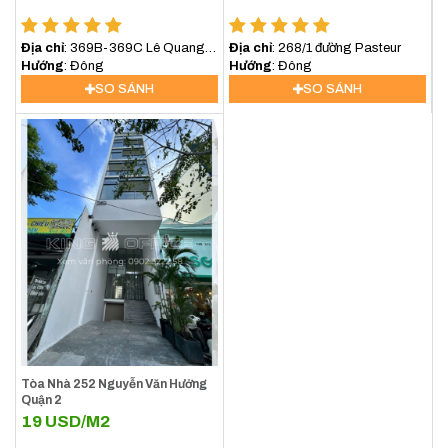
Địa chỉ
: 369B-369C Lê Quang
Địa chỉ
: 268/1 đường Pasteur
Định, Phường Bình lợi
Hướng
: Đông
Hướng
: Đông
Trung,TP.HCM
SO SÁNH
SO SÁNH
Tòa Nhà 252 Nguyễn Văn Hưởng
Quận 2
19
USD/M2