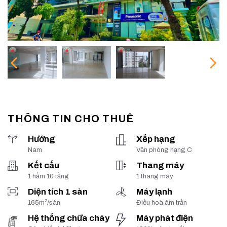
THÔNG TIN CHO THUÊ
Hướng
Xếp hạng
Nam
Văn phòng hạng C
Kết cấu
Thang máy
1 hầm 10 tầng
1 thang máy
Diện tích 1 sàn
Máy lạnh
2
165m
/sàn
Điều hoà âm trần
Hệ thống chữa cháy
Máy phát điện