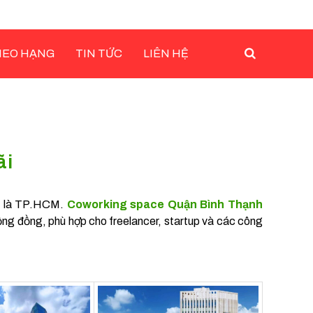
HEO HẠNG
TIN TỨC
LIÊN HỆ
ãi
ệt là TP.HCM.
Coworking space Quận Bình Thạnh
 cộng đồng, phù hợp cho freelancer, startup và các công