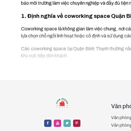
bảo môi trường làm việc chuyên nghiệp và đầy đủ tiện 
1. Định nghĩa về coworking space Quận B
Coworking space là không gian làm việc chung, nơi cá
lựa chọn chỗ ngồi linh hoạt hoặc cố định và sử dụng các
Các coworking space tại Quận Bình Thạnh thường nằm 
khu vực tiếp đón khách.
2. Phân loại dịch vụ thuê coworking spac
a. Thuê chỗ ngồi cho cá nhân
Lựa chọn này phù hợp với freelancer, người làm việc t
tiết kiệm chi phí và linh hoạt hơn về thời gian sử dụng.
Văn phò
b. Thuê văn phòng chung có tường ngăn cho do
Văn phòng
Dịch vụ này thích hợp cho các nhóm nhỏ hoặc doanh ng
Văn phòng