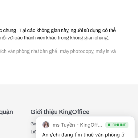
c chung. Tại các không gian này, người sử dụng có thể
t nối với các thành viên khác trong không gian chung.
 ích văn phòng như bàn ghế, máy photocopy, máy in và
Người thuê có thể chọn ngồi tại không gian chung, giúp
 quận
Giới thiệu KingOffice
Giới thiệu
ms Tuyền - KingOffice
ONLINE
ược các tiện ích chung của coworking space. Văn phòng
Liên hệ
Anh/chị đang tìm thuê văn phòng ở 