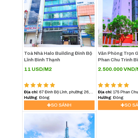
Toà Nhà Halo Building Đinh Bộ
Văn Phòng Trọn G
Lĩnh Bình Thạnh
Phan Chu Trinh B
11
USD/M2
2.500.000
VND/
Địa chỉ
: 67 Đinh Bộ Lĩnh, phường 26,
Địa chỉ
: 175 Phan Chu
quận Bình Thạnh
Hướng
: Đông
13, Bình Thạnh
Hướng
: Đông
SO SÁNH
SO S