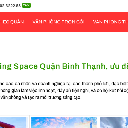
02.3222.58
24/7
HEO QUẬN
VĂN PHÒNG TRỌN GÓI
VĂN PHÒNG T
ing Space Quận Bình Thạnh, ưu đ
ho các cá nhân và doanh nghiệp tại các thành phố lớn, đặc bi
hông gian làm việc linh hoạt, đầy đủ tiện nghi, và cơ hội kết nối
í văn phòng và tạo ra môi trường sáng tạo.