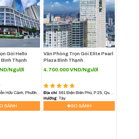
ọn Gói Hello
Văn Phòng Trọn Gói Elite Pearl
 Bình Thạnh
Plaza Bình Thạnh
ND/Người
4.700.000
VND/Người
yễn Hữu Cảnh, Phường
Địa chỉ
: 561 Điện Biên Phủ, P.25, Quận
hạnh
Bình Thạnh
Hướng
: Tây
O SÁNH
SO SÁNH