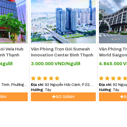
ói Vela Hub
Văn Phòng Trọn Gói Sunwah
Văn Phòng Tr
ình Thạnh
Innovation Center Bình Thạnh
World Saigon
Người
3.000.000
VND/Người
4.845.000
V
 Trinh, Phường
Địa chỉ
: 92 Nguyễn Hữu Cảnh, P.22,
Địa chỉ
: 92 Ngu
Quận Bình Thạnh
Hướng
: Tây
22, Quận Bình T
Hướng
: Tây
ÁNH
SO SÁNH
S