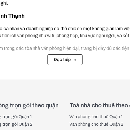
nghi.
ình Thạnh
c cá nhân và doanh nghiệp có thể chia sẻ một không gian làm việ
 tiện ích văn phòng như wifi, phòng họp, khu vực nghỉ ngơi, và kế
trong các tòa nhà văn phòng hiện đại, trang bị đầy đủ các tiện
Đọc tiếp
e tại Quận Bình Thạnh
ừ xa hoặc những ai chỉ cần một chỗ ngồi làm việc không cố định. 
ng trọn gói theo quận
Toà nhà cho thuê theo
anh nghiệp
 trọn gói Quận 1
Văn phòng cho thuê Quận 1
hiệp muốn không gian làm việc riêng biệt nhưng vẫn tận dụng đ
 trọn gói Quận 2
Văn phòng cho thuê Quận 2