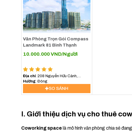
Văn Phòng Trọn Gói Compass
Landmark 81 Bình Thạnh
10.000.000
VND/Người
Địa chỉ
: 208 Nguyễn Hữu Cảnh,
Phường 22, Bình Thạnh
Hướng
: Đông
SO SÁNH
I. Giới thiệu dịch vụ cho thuê c
Coworking space
là mô hình văn phòng chia sẻ đang