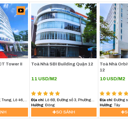
CT Tower II
Toà Nhà SBI Building Quận 12
Toà Nhà Orbi
12
11
USD/M2
10
USD/M2
Trung, Lô 46,
Địa chỉ
: Lô 6B, Đường số 3, Phường
Địa chỉ
: Đường 
 12, Hồ Chí Minh
Tân Chánh Hiệp, Quận 12
Hướng
: Đông
Quang Trung, Q
Hướng
: Tây
ÁNH
SO SÁNH
S