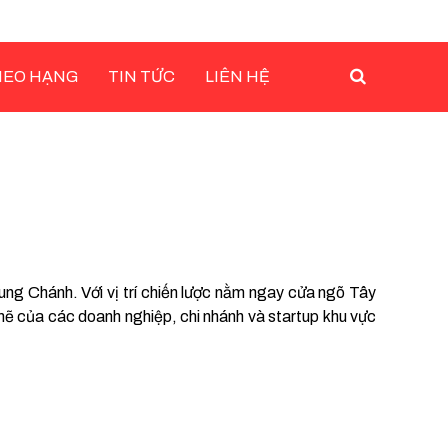
HEO HẠNG
TIN TỨC
LIÊN HỆ
g Chánh. Với vị trí chiến lược nằm ngay cửa ngõ Tây
mẽ của các doanh nghiệp, chi nhánh và startup khu vực