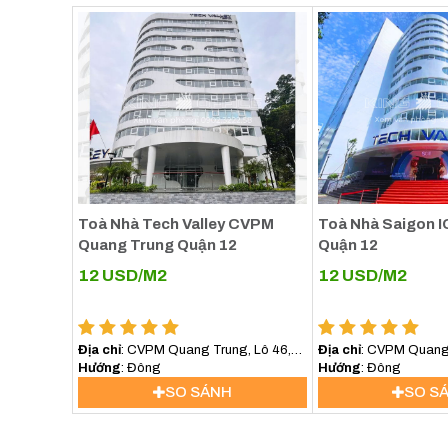
Toà Nhà Tech Valley CVPM
Toà Nhà Saigon I
Quang Trung Quận 12
Quận 12
12
USD/M2
12
USD/M2
Địa chỉ
: CVPM Quang Trung, Lô 46,
Địa chỉ
: CVPM Quang 
Tân Chánh Hiệp, Quận 12, Hồ Chí Minh
Hướng
: Đông
Tân Chánh Hiệp, Quận
Hướng
: Đông
SO SÁNH
SO S