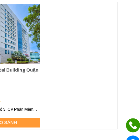
tal Building Quận
số 3, CV Phần Mềm
uận 12
O SÁNH