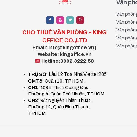
Văn phò
Văn phòng
Văn phòng
Văn phòng
CHO THUÊ VĂN PHÒNG – KING
Văn phòng
OFFICE CO.,LTD
Văn phòng
Email: info@kingoffice.vn |
Website: kingoffice.vn
Hotline:0902.3222.58
Lầu 12 Tòa Nhà Viettel 285
TRỤ SỞ
:
CMT8, Quận 10, TPHCM.
Cho thuê văn phòng xã Bà Điểm giá ưu đãi
CN1
: 169B Thích Quảng Đức,
Phường 4, Quận Phú Nhuận, TPHCM.
Xã Bà Điểm được sáp nhập từ xã nào?
CN2
: 9/2 Nguyễn Thiện Thuật,
Phường 14, Quận Bình Thạnh,
Xã Bà Điểm
thuộc huyện Hóc Môn, trước đây là nơi t
TPHCM.
doanh – thương mại sôi động.
Vị trí địa lý: