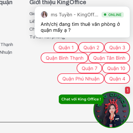
 quận
Giới thiệu KingOffice
Giới thiệu
ms Tuyền - KingOffice
ONLINE
Liên hệ
Anh/chị đang tìm thuê văn phòng ở 
Chính sách bảo mật
quận mấy ạ ?
Tư vấn văn phòng
 Thạnh
Quận 1
Quận 2
Quận 3
 Nhuận
Quận Bình Thạnh
Quận Tân Bình
Quận 7
Quận 10
Quận Phú Nhuận
Quận 4
1
– đều là khu dân cư đông đúc, có nhiều hoạt động kinh