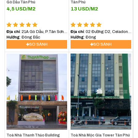
Gò Dầu Tân Phú
Tân Phú
4,5
USD/M2
13
USD/M2
Địa chỉ
: 21A Gò Dầu, P.Tân Sơn
Địa chỉ
: 02 Đường D2, Celadon
Nhì, Quận Tân Phú
Hướng
: Đông Bắc
City, Tân Phú, Hồ Chí Minh
Hướng
: Đông
SO SÁNH
SO SÁNH
Toà Nhà Thanh Thảo Building
Toà Nhà Mộc Gia Tower Tân Phú