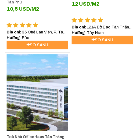
Tân Phú
12
USD/M2
10,5
USD/M2
Địa chỉ
: 121A Bờ Bao Tân Thắng,
Địa chỉ
: 35 Chế Lan Viên, P. Tây
P.Sơn Kỳ, Quận Tân Phú
Hướng
: Tây Nam
Thạnh, Quận Tân Phú
Hướng
: Bắc
SO SÁNH
SO SÁNH
Toà Nhà OfficeHaus Tân Thắng