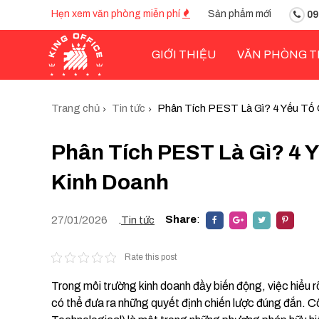
Hẹn xem văn phòng miễn phí
Sản phẩm mới
09
GIỚI THIỆU
VĂN PHÒNG T
Trang chủ
Tin tức
Phân Tích PEST Là Gì? 4 Yếu Tố
Phân Tích PEST Là Gì? 4 
Kinh Doanh
Share
:
27/01/2026
.
Tin tức
Rate this post
Trong môi trường kinh doanh đầy biến động, việc hiểu 
có thể đưa ra những quyết định chiến lược đúng đắn. C