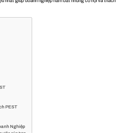
ệu nhất giúp doanh nghiệp nắm bắt những cơ hội và thách
T
EST
ích PEST
oanh Nghiệp