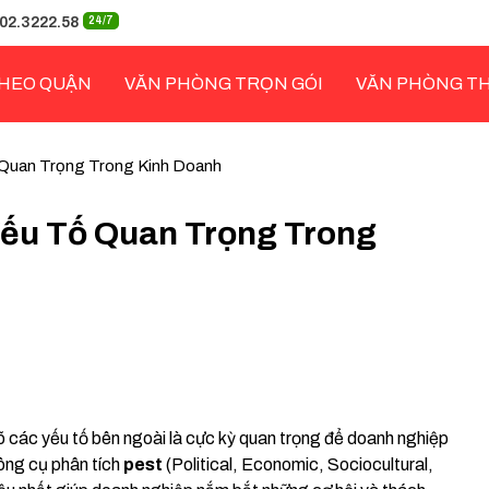
02.3222.58
24/7
HEO QUẬN
VĂN PHÒNG TRỌN GÓI
VĂN PHÒNG T
 Quan Trọng Trong Kinh Doanh
Yếu Tố Quan Trọng Trong
rõ các yếu tố bên ngoài là cực kỳ quan trọng để doanh nghiệp
ông cụ phân tích
pest
(Political, Economic, Sociocultural,