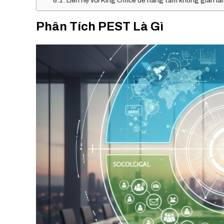
Liên hệ với King Office để nâng tầm không gian là
Phân Tích PEST Là Gì