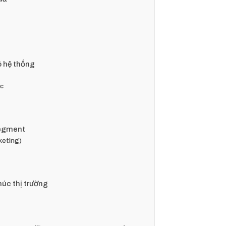
ó hệ thống
úc
Segment
keting)
húc thị trường