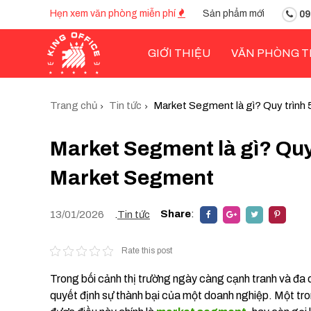
Hẹn xem văn phòng miễn phí
Sản phẩm mới
09
GIỚI THIỆU
VĂN PHÒNG T
Trang chủ
Tin tức
Market Segment là gì? Quy trình
Market Segment là gì? Quy 
Market Segment
Share
:
13/01/2026
.
Tin tức
Rate this post
Trong bối cảnh thị trường ngày càng cạnh tranh và đa d
quyết định sự thành bại của một doanh nghiệp. Một t