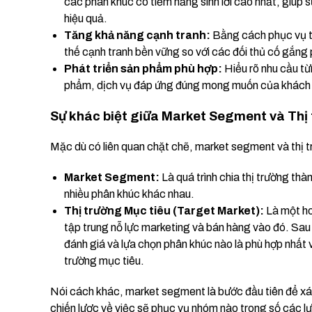
các phân khúc có tiềm năng sinh lời cao nhất, giúp
hiệu quả.
Tăng khả năng cạnh tranh:
Bằng cách phục vụ tố
thế cạnh tranh bền vững so với các đối thủ cố gắng 
Phát triển sản phẩm phù hợp:
Hiểu rõ nhu cầu từ
phẩm, dịch vụ đáp ứng đúng mong muốn của khách 
Sự khác biệt giữa Market Segment và Thị 
Mặc dù có liên quan chặt chẽ, market segment và thị tr
Market Segment:
Là quá trình chia thị trường thà
nhiều phân khúc khác nhau.
Thị trường Mục tiêu (Target Market):
Là một ho
tập trung nỗ lực marketing và bán hàng vào đó. Sau
đánh giá và lựa chọn phân khúc nào là phù hợp nhất 
trường mục tiêu.
Nói cách khác, market segment là bước đầu tiên để xác
chiến lược về việc sẽ phục vụ nhóm nào trong số các l