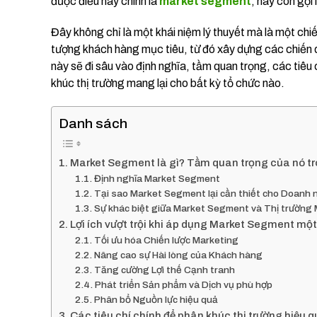
được điều này chính là
market segment
, hay còn gọi 
Đây không chỉ là một khái niệm lý thuyết mà là một chiế
tượng khách hàng mục tiêu, từ đó xây dựng các chiến d
này sẽ đi sâu vào định nghĩa, tầm quan trọng, các tiêu c
khúc thị trường mang lại cho bất kỳ tổ chức nào.
Danh sách
Market Segment là gì? Tầm quan trọng của nó t
Định nghĩa Market Segment
Tại sao Market Segment lại cần thiết cho Doanh 
Sự khác biệt giữa Market Segment và Thị trường 
Lợi ích vượt trội khi áp dụng Market Segment mộ
Tối ưu hóa Chiến lược Marketing
Nâng cao sự Hài lòng của Khách hàng
Tăng cường Lợi thế Cạnh tranh
Phát triển Sản phẩm và Dịch vụ phù hợp
Phân bổ Nguồn lực hiệu quả
Các tiêu chí chính để phân khúc thị trường hiệu q