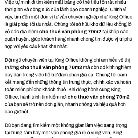
Việc tự mình đi tìm kiếm mặt bằng có thể tiêu tốn rất nhiều
thời gian và công sức của lãnh đạo doanh nghiệp. Chính vì
vậy, tìm đến một đơn vị tư vấn chuyên nghiệp như King Office
là giải pháp tối ưu nhất. Chúng tôi sở hữu kho dữ liệu khổng lồ
về các địa điểm
cho thuê văn phòng 70m2
tại khắp các
quận huyện, giúp khách hàng nhanh chóng tìm được vị trí phù
hợp với yêu cầu khắt khe nhất.
Đội ngũ chuyên viên tại King Office không chỉ am hiểu về thị
trường
cho thuê văn phòng 70m2
mà còn có kinh nghiệm
dày dặn trong việc hỗ trợ đàm phán giá cả. Chúng tôi cam
kết mang đến những thông tin trung thực, chính xác và hoàn
toàn miễn phí cho khách thuê. Khi đồng hành cùng King
Office, hành trình tìm kiếm nơi
cho thuê văn phòng 70m2
của bạn sẽ trở nên đơn giản, nhanh chóng và hiệu quả hơn
bao giờ hết.
Dù bạn đang tìm kiếm một không gian làm việc sang trọng
tại trung tâm hay một văn phòng giá rẻ ở vùng ven, King