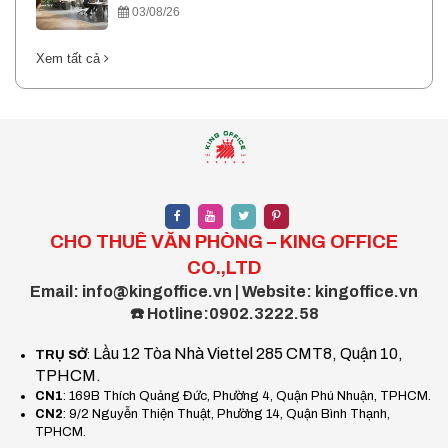
03/08/26
Xem tất cả
CHO THUÊ VĂN PHÒNG – KING OFFICE
CO.,LTD
Email: info@kingoffice.vn | Website: kingoffice.vn
☎️ Hotline:0902.3222.58
Lầu 12 Tòa Nhà Viettel 285 CMT8, Quận 10,
TRỤ SỞ
:
TPHCM.
CN1
: 169B Thích Quảng Đức, Phường 4, Quận Phú Nhuận, TPHCM.
CN2
: 9/2 Nguyễn Thiện Thuật, Phường 14, Quận Bình Thạnh,
TPHCM.