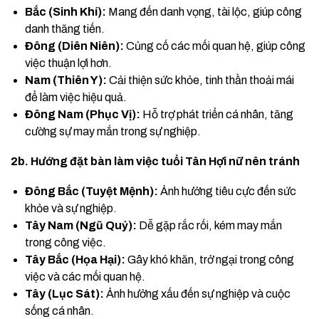
Bắc (Sinh Khí):
Mang đến danh vọng, tài lộc, giúp công
danh thăng tiến.
Đông (Diên Niên):
Củng cố các mối quan hệ, giúp công
việc thuận lợi hơn.
Nam (Thiên Y):
Cải thiện sức khỏe, tinh thần thoải mái
để làm việc hiệu quả.
Đông Nam (Phục Vị):
Hỗ trợ phát triển cá nhân, tăng
cường sự may mắn trong sự nghiệp.
2b. Hướng đặt bàn làm việc tuổi Tân Hợi nữ nên tránh
Đông Bắc (Tuyệt Mệnh):
Ảnh hưởng tiêu cực đến sức
khỏe và sự nghiệp.
Tây Nam (Ngũ Quỷ):
Dễ gặp rắc rối, kém may mắn
trong công việc.
Tây Bắc (Họa Hại):
Gây khó khăn, trở ngại trong công
việc và các mối quan hệ.
Tây (Lục Sát):
Ảnh hưởng xấu đến sự nghiệp và cuộc
sống cá nhân.