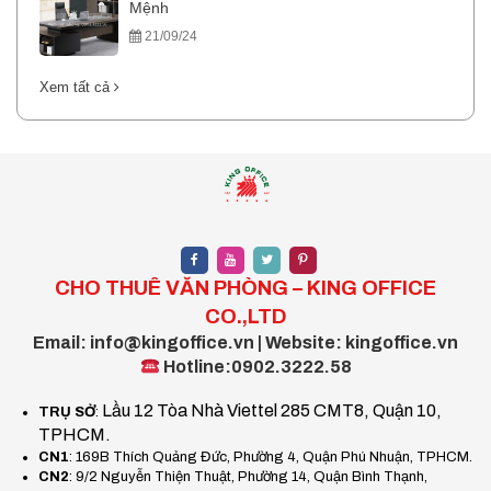
Mệnh
21/09/24
Xem tất cả
CHO THUÊ VĂN PHÒNG – KING OFFICE
CO.,LTD
Email: info@kingoffice.vn | Website: kingoffice.vn
Hotline:0902.3222.58
Lầu 12 Tòa Nhà Viettel 285 CMT8, Quận 10,
TRỤ SỞ
:
TPHCM.
CN1
: 169B Thích Quảng Đức, Phường 4, Quận Phú Nhuận, TPHCM.
CN2
: 9/2 Nguyễn Thiện Thuật, Phường 14, Quận Bình Thạnh,