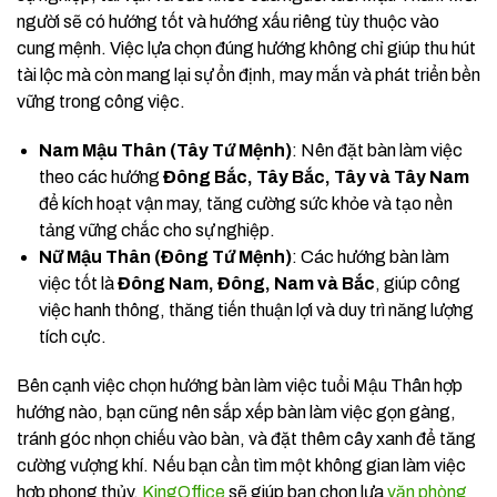
người sẽ có hướng tốt và hướng xấu riêng tùy thuộc vào
cung mệnh. Việc lựa chọn đúng hướng không chỉ giúp thu hút
tài lộc mà còn mang lại sự ổn định, may mắn và phát triển bền
vững trong công việc.
Nam Mậu Thân (Tây Tứ Mệnh)
: Nên đặt bàn làm việc
theo các hướng
Đông Bắc, Tây Bắc, Tây và Tây Nam
để kích hoạt vận may, tăng cường sức khỏe và tạo nền
tảng vững chắc cho sự nghiệp.
Nữ Mậu Thân (Đông Tứ Mệnh)
: Các hướng bàn làm
việc tốt là
Đông Nam, Đông, Nam và Bắc
, giúp công
việc hanh thông, thăng tiến thuận lợi và duy trì năng lượng
tích cực.
Bên cạnh việc chọn hướng bàn làm việc tuổi Mậu Thân hợp
hướng nào, bạn cũng nên sắp xếp bàn làm việc gọn gàng,
tránh góc nhọn chiếu vào bàn, và đặt thêm cây xanh để tăng
cường vượng khí. Nếu bạn cần tìm một không gian làm việc
hợp phong thủy,
KingOffice
sẽ giúp bạn chọn lựa
văn phòng