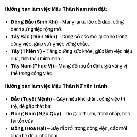
Hướng bàn làm việc Mậu Thân Nam nên đặt:
Đông Bắc (Sinh Khí)
– Mang lại tài lộc dồi dào, công
danh sự nghiệp rộng mở.
Tây Bắc (Diên Niên)
– Củng cố các mối quan hệ trong
công việc, giúp sự nghiệp vững chắc.
Tây (Thiên Y)
– Tăng cường sức khỏe, giúp làm việc hiệu
quả, tinh thần minh mẫn.
Tây Nam (Phục Vị)
– Mang đến sự ổn định, giữ vững vị
thế trong công việc.
Hướng bàn làm việc Mậu Thân Nữ nên tránh:
Bắc (Tuyệt Mệnh)
– Gây nhiều khó khăn, công việc trì
trệ, dễ gặp thất bại.
Đông Nam (Ngũ Quỷ)
– Dễ gặp thị phi, tranh chấp, hao
tài tốn của.
Đông (Hoa Hại)
– Gây rắc rối trong công việc, các mối
quan hệ dễ bị phá hoại.