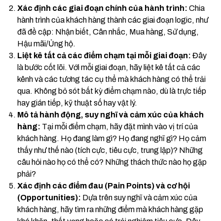
Xác định các giai đoạn chính của hành trình:
Chia
hành trình của khách hàng thành các giai đoạn logic, như
đã đề cập: Nhận biết, Cân nhắc, Mua hàng, Sử dụng,
Hậu mãi/Ủng hộ.
Liệt kê tất cả các điểm chạm tại mỗi giai đoạn:
Đây
là bước cốt lõi. Với mỗi giai đoạn, hãy liệt kê tất cả các
kênh và các tương tác cụ thể mà khách hàng có thể trải
qua. Không bỏ sót bất kỳ điểm chạm nào, dù là trực tiếp
hay gián tiếp, kỹ thuật số hay vật lý.
Mô tả hành động, suy nghĩ và cảm xúc của khách
hàng:
Tại mỗi điểm chạm, hãy đặt mình vào vị trí của
khách hàng. Họ đang làm gì? Họ đang nghĩ gì? Họ cảm
thấy như thế nào (tích cực, tiêu cực, trung lập)? Những
câu hỏi nào họ có thể có? Những thách thức nào họ gặp
phải?
Xác định các điểm đau (Pain Points) và cơ hội
(Opportunities):
Dựa trên suy nghĩ và cảm xúc của
khách hàng, hãy tìm ra những điểm mà khách hàng gặp