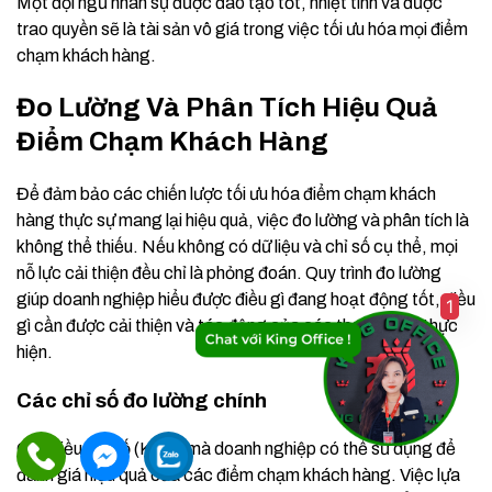
Một đội ngũ nhân sự được đào tạo tốt, nhiệt tình và được
trao quyền sẽ là tài sản vô giá trong việc tối ưu hóa mọi điểm
chạm khách hàng.
Đo Lường Và Phân Tích Hiệu Quả
Điểm Chạm Khách Hàng
Để đảm bảo các chiến lược tối ưu hóa điểm chạm khách
hàng thực sự mang lại hiệu quả, việc đo lường và phân tích là
không thể thiếu. Nếu không có dữ liệu và chỉ số cụ thể, mọi
nỗ lực cải thiện đều chỉ là phỏng đoán. Quy trình đo lường
giúp doanh nghiệp hiểu được điều gì đang hoạt động tốt, điều
1
gì cần được cải thiện và tác động của các thay đổi đã thực
hiện.
Các chỉ số đo lường chính
Có nhiều chỉ số (KPIs) mà doanh nghiệp có thể sử dụng để
đánh giá hiệu quả của các điểm chạm khách hàng. Việc lựa