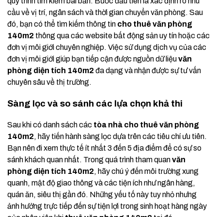
quy trình tìm kiếm bài bản. Bước đầu tiên là xác định rõ nhu
cầu về vị trí, ngân sách và thời gian chuyển văn phòng. Sau
đó, bạn có thể tìm kiếm thông tin
cho thuê văn phòng
140m2
thông qua các website bất động sản uy tín hoặc các
đơn vị môi giới chuyên nghiệp. Việc sử dụng dịch vụ của các
đơn vị môi giới giúp bạn tiếp cận được nguồn dữ liệu
văn
phòng diện tích 140m2
đa dạng và nhận được sự tư vấn
chuyên sâu về thị trường.
Sàng lọc và so sánh các lựa chọn khả thi
Sau khi có danh sách các
tòa nhà cho thuê văn phòng
140m2
, hãy tiến hành sàng lọc dựa trên các tiêu chí ưu tiên.
Bạn nên đi xem thực tế ít nhất 3 đến 5 địa điểm để có sự so
sánh khách quan nhất. Trong quá trình tham quan
văn
phòng diện tích 140m2
, hãy chú ý đến môi trường xung
quanh, mật độ giao thông và các tiện ích như ngân hàng,
quán ăn, siêu thị gần đó. Những yếu tố này tuy nhỏ nhưng
ảnh hưởng trực tiếp đến sự tiện lợi trong sinh hoạt hàng ngày