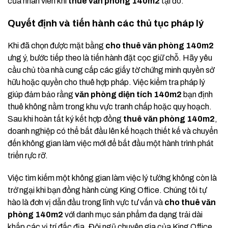
của nhân viên khi
thuê văn phòng 140m2
tại đó.
Quyết định và tiến hành các thủ tục pháp lý
Khi đã chọn được mặt bằng
cho thuê văn phòng 140m2
ưng ý, bước tiếp theo là tiến hành đặt cọc giữ chỗ. Hãy yêu
cầu chủ tòa nhà cung cấp các giấy tờ chứng minh quyền sở
hữu hoặc quyền cho thuê hợp pháp. Việc kiểm tra pháp lý
giúp đảm bảo rằng
văn phòng diện tích 140m2
bạn định
thuê không nằm trong khu vực tranh chấp hoặc quy hoạch.
Sau khi hoàn tất ký kết hợp đồng
thuê văn phòng 140m2
,
doanh nghiệp có thể bắt đầu lên kế hoạch thiết kế và chuyển
đến không gian làm việc mới để bắt đầu một hành trình phát
triển rực rỡ.
Việc tìm kiếm một không gian làm việc lý tưởng không còn là
trở ngại khi bạn đồng hành cùng King Office. Chúng tôi tự
hào là đơn vị dẫn đầu trong lĩnh vực tư vấn và
cho thuê văn
phòng 140m2
với danh mục sản phẩm đa dạng trải dài
khắp các vị trí đắc địa. Đội ngũ chuyên gia của King Office