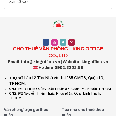
Xem tất cả
CHO THUÊ VĂN PHÒNG – KING OFFICE
CO.,LTD
Email: info@kingoffice.vn | Website: kingoffice.vn
Hotline:0902.3222.58
Lầu 12 Tòa Nhà Viettel 285 CMT8, Quận 10,
TRỤ SỞ
:
TPHCM.
CN1
: 169B Thích Quảng Đức, Phường 4, Quận Phú Nhuận, TPHCM.
CN2
: 9/2 Nguyễn Thiện Thuật, Phường 14, Quận Bình Thạnh,
TPHCM.
Văn phòng trọn gói theo
Toà nhà cho thuê theo
quận
quận