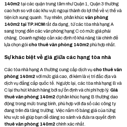
140m2
tại các quận trung tâm như Quận 1, Quận 3 thường
cao hơn so với các khu vực ngoại thành do lợi thế về vị thế và
tiện ích xung quanh. Tuy nhiên, phân khúc
văn phòng
140m2 tại TP.HCM
rất đa dạng, từ các tòa nhà hạng A
sang trọng đến các văn phòng hạng C có mức giá phải
chăng. Doanh nghiệp cần xác định rõ khả năng tài chính để
lựa chọn gói
cho thuê văn phòng 140m2
phù hợp nhất.
Sự khác biệt về giá giữa các hạng tòa nhà
Các tòa nhà hạng A thường cung cấp dịch vụ
cho thuê văn
phòng 140m2
với mức giá cao, đi kèm là vị trí đắc địa và
dịch vụ đẳng cấp quốc tế. Ngược lại, các tòa nhà hạng B và
C lại thu hút khách hàng bởi sự ổn định và chi phí hợp lý.
Giá
thuê văn phòng 140m2
ở phân khúc hạng B thường dao
động trong mức trung bình, phù hợp với đa số các công ty
đang trên đà tăng trưởng. Việc nắm rõ bảng giá của từng
khu vực sẽ giúp bạn dễ dàng so sánh và đưa ra quyết định
thuê văn phòng 140m2
chính xác nhất.