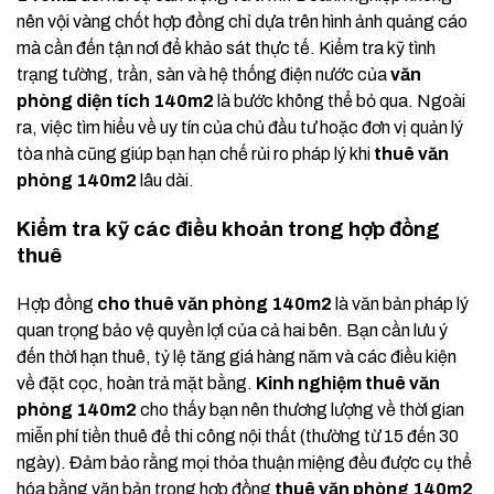
nên vội vàng chốt hợp đồng chỉ dựa trên hình ảnh quảng cáo
mà cần đến tận nơi để khảo sát thực tế. Kiểm tra kỹ tình
trạng tường, trần, sàn và hệ thống điện nước của
văn
phòng diện tích 140m2
là bước không thể bỏ qua. Ngoài
ra, việc tìm hiểu về uy tín của chủ đầu tư hoặc đơn vị quản lý
tòa nhà cũng giúp bạn hạn chế rủi ro pháp lý khi
thuê văn
phòng 140m2
lâu dài.
Kiểm tra kỹ các điều khoản trong hợp đồng
thuê
Hợp đồng
cho thuê văn phòng 140m2
là văn bản pháp lý
quan trọng bảo vệ quyền lợi của cả hai bên. Bạn cần lưu ý
đến thời hạn thuê, tỷ lệ tăng giá hàng năm và các điều kiện
về đặt cọc, hoàn trả mặt bằng.
Kinh nghiệm thuê văn
phòng 140m2
cho thấy bạn nên thương lượng về thời gian
miễn phí tiền thuê để thi công nội thất (thường từ 15 đến 30
ngày). Đảm bảo rằng mọi thỏa thuận miệng đều được cụ thể
hóa bằng văn bản trong hợp đồng
thuê văn phòng 140m2