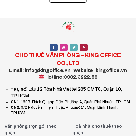
Quận Gò Vấp nằm trên các tuyến đường lớn như Quang
Trung, Phạm Văn Đồng, Nguyễn Oanh – thuận lợi cho di
chuyển đến trung tâm hoặc các khu vực lân cận, giúp tiết
kiệm đáng kể thời gian và chi phí vận chuyển, đồng thời nâng
cao khả năng kết nối với đối tác và khách hàng.
2. Những lợi ích vượt trội của văn
CHO THUÊ VĂN PHÒNG – KING OFFICE
phòng trọn gói Gò Vấp
CO.,LTD
Email: info@kingoffice.vn | Website: kingoffice.vn
2.1. Tiết kiệm vốn và thời gian
Hotline:0902.3222.58
Thay vì phải đầu tư mua sắm nội thất hay lắp đặt hệ thống,
Lầu 12 Tòa Nhà Viettel 285 CMT8, Quận 10,
TRỤ SỞ
:
doanh nghiệp chỉ cần trả phí thuê để dọn vào làm việc ngay
TPHCM.
trong ngày đầu tiên.
CN1
: 169B Thích Quảng Đức, Phường 4, Quận Phú Nhuận, TPHCM.
CN2
: 9/2 Nguyễn Thiện Thuật, Phường 14, Quận Bình Thạnh,
2.2. Dịch vụ tiện nghi tích hợp
TPHCM.
Một số tiện ích tiêu biểu bao gồm:
Văn phòng trọn gói theo
Toà nhà cho thuê theo
quận
quận