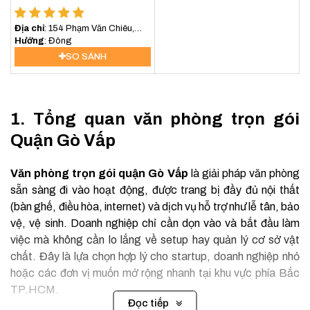
Địa chỉ
: 154 Phạm Văn Chiêu,
Phường 9, Quận Gò Vấp
Hướng
: Đông
SO SÁNH
1. Tổng quan văn phòng trọn gói
Quận Gò Vấp
Văn phòng trọn gói quận Gò Vấp
là giải pháp văn phòng
sẵn sàng đi vào hoạt động, được trang bị đầy đủ nội thất
(bàn ghế, điều hòa, internet) và dịch vụ hỗ trợ như lễ tân, bảo
vệ, vệ sinh. Doanh nghiệp chỉ cần dọn vào và bắt đầu làm
việc mà không cần lo lắng về setup hay quản lý cơ sở vật
chất. Đây là lựa chọn hợp lý cho startup, doanh nghiệp nhỏ
hoặc các đơn vị muốn mở rộng nhanh tại khu vực phía Bắc
TP.HCM.
Đọc tiếp