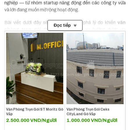
nghiệp — từ nhóm startup năng động đến các công ty vừa
và lớn đang muốn mở rộng hoạt động.
Bài viết dưới đây sẽ giúp bạn khám phá lý do khiến
văn
Đọc tiếp
phòng trọn gói Gò Vấp
trở thành xu hướng được ưa
chuộng, đồng thời giới thiệu các mô hình văn phòng phổ biến
khác tại khu vực như:
văn phòng chia sẻ
,
văn phòng
chung
,
serviced office
,
văn phòng đã có sẵn nội thất
,
và
văn phòng tiện ích
tại Gò Vấp. Cuối cùng, chúng tôi sẽ
trình bày lý do vì sao
KingOffice
là đối tác đáng tin cậy giúp
doanh nghiệp dễ dàng tìm kiếm và lựa chọn không gian làm
việc phù hợp nhất tại quận này.
Văn Phòng Trọn Gói ST Moritz Gò
Văn Phòng Trọn Gói Ceks
Vấp
CityLand Gò Vấp
2.500.000
VND/Người
1.000.000
VND/Người