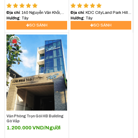
Địa chỉ
: 140 Nguyễn Văn Khối,
Địa chỉ
: KDC CityLand Park Hills,
Phường 9, Quận Gò Vấp
Hướng
: Tây
Phường 10, Quận Gò Vấp, Thành
Hướng
: Tây
phố Hồ Chí Minh, Việt Nam
SO SÁNH
SO SÁNH
Văn Phòng Trọn Gói HB Building
Gò Vấp
1.200.000
VND/Người