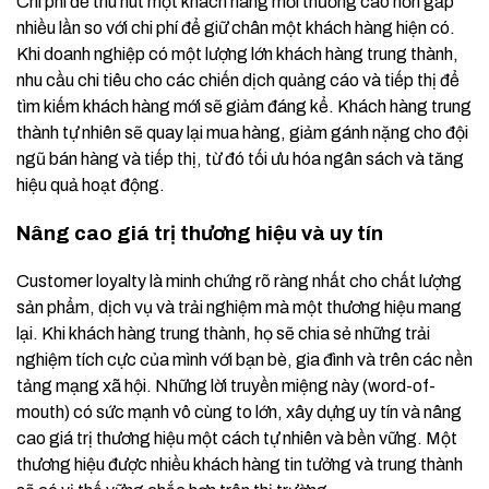
Chi phí để thu hút một khách hàng mới thường cao hơn gấp
nhiều lần so với chi phí để giữ chân một khách hàng hiện có.
Khi doanh nghiệp có một lượng lớn khách hàng trung thành,
nhu cầu chi tiêu cho các chiến dịch quảng cáo và tiếp thị để
tìm kiếm khách hàng mới sẽ giảm đáng kể. Khách hàng trung
thành tự nhiên sẽ quay lại mua hàng, giảm gánh nặng cho đội
ngũ bán hàng và tiếp thị, từ đó tối ưu hóa ngân sách và tăng
hiệu quả hoạt động.
Nâng cao giá trị thương hiệu và uy tín
Customer loyalty là minh chứng rõ ràng nhất cho chất lượng
sản phẩm, dịch vụ và trải nghiệm mà một thương hiệu mang
lại. Khi khách hàng trung thành, họ sẽ chia sẻ những trải
nghiệm tích cực của mình với bạn bè, gia đình và trên các nền
tảng mạng xã hội. Những lời truyền miệng này (word-of-
mouth) có sức mạnh vô cùng to lớn, xây dựng uy tín và nâng
cao giá trị thương hiệu một cách tự nhiên và bền vững. Một
thương hiệu được nhiều khách hàng tin tưởng và trung thành