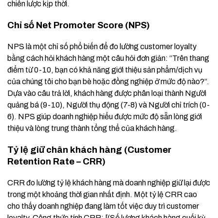
chiến lược kịp thời.
Chỉ số Net Promoter Score (NPS)
NPS là một chỉ số phổ biến để đo lường customer loyalty
bằng cách hỏi khách hàng một câu hỏi đơn giản: “Trên thang
điểm từ 0-10, bạn có khả năng giới thiệu sản phẩm/dịch vụ
của chúng tôi cho bạn bè hoặc đồng nghiệp ở mức độ nào?”.
Dựa vào câu trả lời, khách hàng được phân loại thành Người
quảng bá (9-10), Người thụ động (7-8) và Người chỉ trích (0-
6). NPS giúp doanh nghiệp hiểu được mức độ sẵn lòng giới
thiệu và lòng trung thành tổng thể của khách hàng.
Tỷ lệ giữ chân khách hàng (Customer
Retention Rate – CRR)
CRR đo lường tỷ lệ khách hàng mà doanh nghiệp giữ lại được
trong một khoảng thời gian nhất định. Một tỷ lệ CRR cao
cho thấy doanh nghiệp đang làm tốt việc duy trì customer
loyalty. Công thức tính CRR: [(Số lượng khách hàng cuối kỳ –