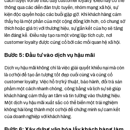
cách tuyệt vời để thúc đẩy customer loyalty. Điều này có thể
thông qua các diễn đàn trực tuyến, nhóm mạng xã hội, sự
kiện độc quyền hoặc các buổi gặp gỡ. Khi khách hàng cảm
thấy họ là một phần của một cộng đồng lớn hơn, có chung sở
thích hoặc giá trị với thương hiệu, sự gắn kết của họ sẽ tăng
lên đáng kể. Điều này tạo ra một vòng lặp tích cực, nơi
customer loyalty được củng cố bởi các mối quan hệ xã hội.
Bước 5: Đầu tư vào dịch vụ hậu mãi
Dịch vụ hậu mãi không chỉ là việc giải quyết khiếu nại mà còn
là cơ hội để tạo ấn tượng tốt đẹp cuối cùng và củng cố
customer loyalty. Việc hỗ trợ kỹ thuật, bảo hành, đổi trả sản
phẩm một cách nhanh chóng, công bằng và lịch sự sẽ giúp
khách hàng cảm thấy an tâm và tin tưởng vào thương hiệu.
Một dịch vụ hậu mãi xuất sắc có thể biến một trải nghiệm
không hài lòng thành một cơ hội để chứng minh sự cam kết
của doanh nghiệp với khách hàng.
Bước 6: Xây dựng văn hóa lấy khách hàng làm