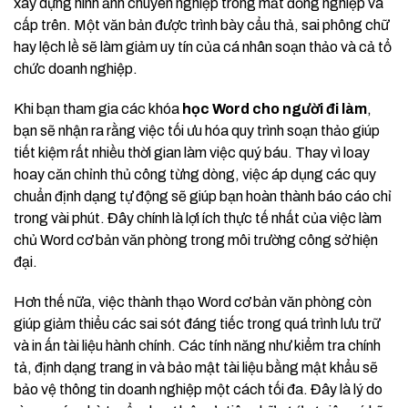
xây dựng hình ảnh chuyên nghiệp trong mắt đồng nghiệp và
cấp trên. Một văn bản được trình bày cẩu thả, sai phông chữ
hay lệch lề sẽ làm giảm uy tín của cá nhân soạn thảo và cả tổ
chức doanh nghiệp.
Khi bạn tham gia các khóa
học Word cho người đi làm
,
bạn sẽ nhận ra rằng việc tối ưu hóa quy trình soạn thảo giúp
tiết kiệm rất nhiều thời gian làm việc quý báu. Thay vì loay
hoay căn chỉnh thủ công từng dòng, việc áp dụng các quy
chuẩn định dạng tự động sẽ giúp bạn hoàn thành báo cáo chỉ
trong vài phút. Đây chính là lợi ích thực tế nhất của việc làm
chủ Word cơ bản văn phòng trong môi trường công sở hiện
đại.
Hơn thế nữa, việc thành thạo Word cơ bản văn phòng còn
giúp giảm thiểu các sai sót đáng tiếc trong quá trình lưu trữ
và in ấn tài liệu hành chính. Các tính năng như kiểm tra chính
tả, định dạng trang in và bảo mật tài liệu bằng mật khẩu sẽ
bảo vệ thông tin doanh nghiệp một cách tối đa. Đây là lý do