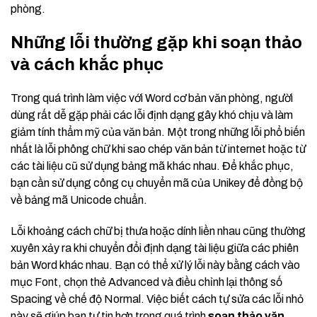
phòng.
Những lỗi thường gặp khi soạn thảo
và cách khắc phục
Trong quá trình làm việc với Word cơ bản văn phòng, người
dùng rất dễ gặp phải các lỗi định dạng gây khó chịu và làm
giảm tính thẩm mỹ của văn bản. Một trong những lỗi phổ biến
nhất là lỗi phông chữ khi sao chép văn bản từ internet hoặc từ
các tài liệu cũ sử dụng bảng mã khác nhau. Để khắc phục,
bạn cần sử dụng công cụ chuyển mã của Unikey để đồng bộ
về bảng mã Unicode chuẩn.
Lỗi khoảng cách chữ bị thưa hoặc dính liền nhau cũng thường
xuyên xảy ra khi chuyển đổi định dạng tài liệu giữa các phiên
bản Word khác nhau. Bạn có thể xử lý lỗi này bằng cách vào
mục Font, chọn thẻ Advanced và điều chỉnh lại thông số
Spacing về chế độ Normal. Việc biết cách tự sửa các lỗi nhỏ
này sẽ giúp bạn tự tin hơn trong quá trình
soạn thảo văn