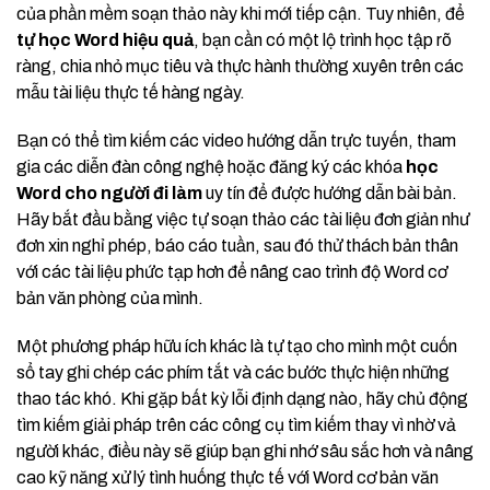
của phần mềm soạn thảo này khi mới tiếp cận. Tuy nhiên, để
tự học Word hiệu quả
, bạn cần có một lộ trình học tập rõ
ràng, chia nhỏ mục tiêu và thực hành thường xuyên trên các
mẫu tài liệu thực tế hàng ngày.
Bạn có thể tìm kiếm các video hướng dẫn trực tuyến, tham
gia các diễn đàn công nghệ hoặc đăng ký các khóa
học
Word cho người đi làm
uy tín để được hướng dẫn bài bản.
Hãy bắt đầu bằng việc tự soạn thảo các tài liệu đơn giản như
đơn xin nghỉ phép, báo cáo tuần, sau đó thử thách bản thân
với các tài liệu phức tạp hơn để nâng cao trình độ Word cơ
bản văn phòng của mình.
Một phương pháp hữu ích khác là tự tạo cho mình một cuốn
sổ tay ghi chép các phím tắt và các bước thực hiện những
thao tác khó. Khi gặp bất kỳ lỗi định dạng nào, hãy chủ động
tìm kiếm giải pháp trên các công cụ tìm kiếm thay vì nhờ vả
người khác, điều này sẽ giúp bạn ghi nhớ sâu sắc hơn và nâng
cao kỹ năng xử lý tình huống thực tế với Word cơ bản văn