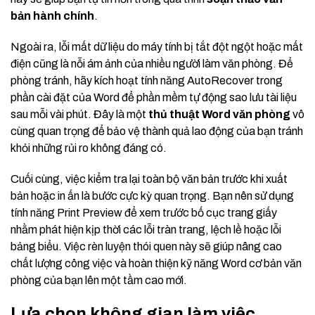
bản hành chính
.
Ngoài ra, lỗi mất dữ liệu do máy tính bị tắt đột ngột hoặc mất
điện cũng là nỗi ám ảnh của nhiều người làm văn phòng. Để
phòng tránh, hãy kích hoạt tính năng AutoRecover trong
phần cài đặt của Word để phần mềm tự động sao lưu tài liệu
sau mỗi vài phút. Đây là một
thủ thuật Word văn phòng
vô
cùng quan trọng để bảo vệ thành quả lao động của bạn tránh
khỏi những rủi ro không đáng có.
Cuối cùng, việc kiểm tra lại toàn bộ văn bản trước khi xuất
bản hoặc in ấn là bước cực kỳ quan trọng. Bạn nên sử dụng
tính năng Print Preview để xem trước bố cục trang giấy
nhằm phát hiện kịp thời các lỗi tràn trang, lệch lề hoặc lỗi
bảng biểu. Việc rèn luyện thói quen này sẽ giúp nâng cao
chất lượng công việc và hoàn thiện kỹ năng Word cơ bản văn
phòng của bạn lên một tầm cao mới.
Lựa chọn không gian làm việc