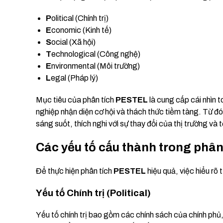
P
olitical (Chính trị)
E
conomic (Kinh tế)
S
ocial (Xã hội)
T
echnological (Công nghệ)
E
nvironmental (Môi trường)
L
egal (Pháp lý)
Mục tiêu của phân tích
PESTEL
là cung cấp cái nhìn 
nghiệp nhận diện cơ hội và thách thức tiềm tàng. Từ đó
sáng suốt, thích nghi với sự thay đổi của thị trường và
Các yếu tố cấu thành trong phâ
Để thực hiện phân tích
PESTEL
hiệu quả, việc hiểu rõ 
Yếu tố Chính trị (Political)
Yếu tố chính trị bao gồm các chính sách của chính phủ, 