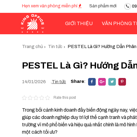
Hẹn xem văn phòng miễn phí
Sản phẩm mới
09
GIỚI THIỆU
VĂN PHÒNG T
Trang chủ
Tin tức
PESTEL Là Gì? Hướng Dẫn Phân
PESTEL Là Gì? Hướng Dẫn
Share
:
14/01/2026
.
Tin tức
Rate this post
Trong bối cảnh kinh doanh đầy biến động ngày nay, việc
giúp các doanh nghiệp duy trì lợi thế cạnh tranh và ph
trường vĩ mô phổ biến và hiệu quả nhất chính là mô hình
một cách tối ưu?