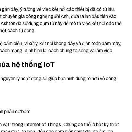
ần đây, ý tưởng về việc kết nối các thiết bị đã có từ lâu.
 chuyên gia công nghệ người Anh, đưa ra lần đầu tiên vào
 Ashton đã sử dụng cụm từ này để mô tả việc kết nối các thẻ
một cách tự động.
ệ cảm biến, vi xử lý, kết nối không dây và điện toán đám mây,
cách mạng, định hình lại cách chúng ta sống và làm việc.
của hệ thống IoT
và nguyên lý hoạt động sẽ giúp bạn hình dung rõ hơn về công
h phần cơ bản:
 vật” trong Internet of Things. Chúng có thể là bất kỳ thiết
, máy giặt, tủ lạnh, đến các cảm biến nhiệt độ, độ ẩm, áp