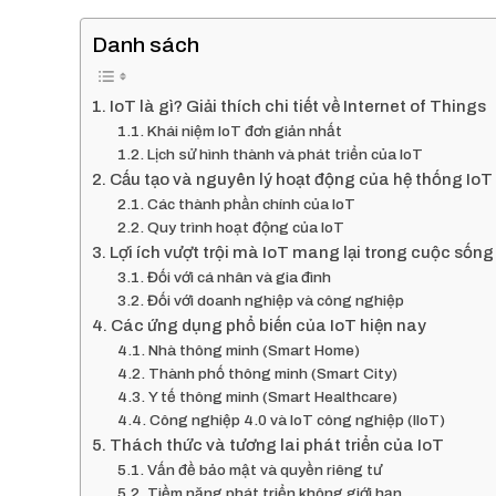
Danh sách
IoT là gì? Giải thích chi tiết về Internet of Things
Khái niệm IoT đơn giản nhất
Lịch sử hình thành và phát triển của IoT
Cấu tạo và nguyên lý hoạt động của hệ thống IoT
Các thành phần chính của IoT
Quy trình hoạt động của IoT
Lợi ích vượt trội mà IoT mang lại trong cuộc sốn
Đối với cá nhân và gia đình
Đối với doanh nghiệp và công nghiệp
Các ứng dụng phổ biến của IoT hiện nay
Nhà thông minh (Smart Home)
Thành phố thông minh (Smart City)
Y tế thông minh (Smart Healthcare)
Công nghiệp 4.0 và IoT công nghiệp (IIoT)
Thách thức và tương lai phát triển của IoT
Vấn đề bảo mật và quyền riêng tư
Tiềm năng phát triển không giới hạn