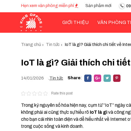
Hẹn xem văn phòng miễn phí
Sản phẩm mới
09
GIỚI THIỆU
VĂN PHÒNG T
Trang chủ
Tin tức
IoT là gì? Giải thích chi tiết về In
IoT là gì? Giải thích chi tiế
Share
:
14/01/2026
.
Tin tức
Rate this post
Trong kỷ nguyên số hóa hiện nay, cụm từ “IoT” ngày càn
không phải ai cũng thực sự hiểu rõ
IoT là gì
và công ngh
cho bạn cái nhìn toàn diện và dễ hiểu nhất về Internet 
trong cuộc sống và kinh doanh.