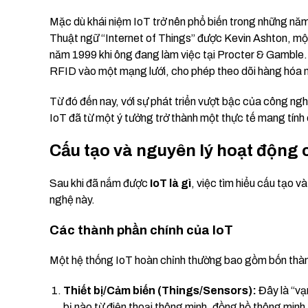
Mặc dù khái niệm IoT trở nên phổ biến trong những năm g
Thuật ngữ “Internet of Things” được Kevin Ashton, một
năm 1999 khi ông đang làm việc tại Procter & Gamble.
RFID vào một mạng lưới, cho phép theo dõi hàng hóa 
Từ đó đến nay, với sự phát triển vượt bậc của công ngh
IoT đã từ một ý tưởng trở thành một thực tế mang tính 
Cấu tạo và nguyên lý hoạt động 
Sau khi đã nắm được
IoT là gì
, việc tìm hiểu cấu tạo 
nghệ này.
Các thành phần chính của IoT
Một hệ thống IoT hoàn chỉnh thường bao gồm bốn thàn
Thiết bị/Cảm biến (Things/Sensors):
Đây là “vạn
bị nào từ điện thoại thông minh, đồng hồ thông minh