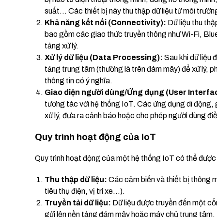
suất… Các thiết bị này thu thập dữ liệu từ môi trườ
Khả năng kết nối (Connectivity):
Dữ liệu thu thậ
bao gồm các giao thức truyền thông như Wi-Fi, Bl
tảng xử lý.
Xử lý dữ liệu (Data Processing):
Sau khi dữ liệu 
tảng trung tâm (thường là trên đám mây) để xử lý, ph
thông tin có ý nghĩa.
Giao diện người dùng/Ứng dụng (User Interfa
tương tác với hệ thống IoT. Các ứng dụng di động, g
xử lý, đưa ra cảnh báo hoặc cho phép người dùng điều
Quy trình hoạt động của IoT
Quy trình hoạt động của một hệ thống IoT có thể được
Thu thập dữ liệu:
Các cảm biến và thiết bị thông mi
tiêu thụ điện, vị trí xe…).
Truyền tải dữ liệu:
Dữ liệu được truyền đến một cổ
gửi lên nền tảng đám mây hoặc máy chủ trung tâm.