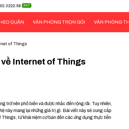
02.3222.58
24/7
HEO QUẬN
VĂN PHÒNG TRỌN GÓI
VĂN PHÒNG T
ternet of Things
t về Internet of Things
g trở nên phổ biến và được nhắc đến rộng rãi. Tuy nhiên,
ệ này mang lại những giá trị gì. Bài viết này sẽ cung cấp
of Things, từ khái niệm cơ bản đến các ứng dụng thực tiễn