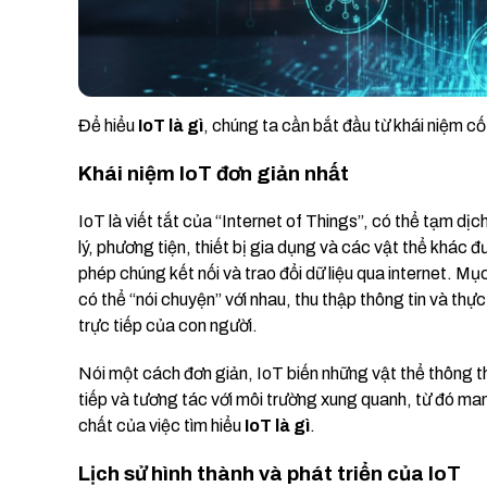
Để hiểu
IoT là gì
, chúng ta cần bắt đầu từ khái niệm cốt
Khái niệm IoT đơn giản nhất
IoT là viết tắt của “Internet of Things”, có thể tạm dịc
lý, phương tiện, thiết bị gia dụng và các vật thể kh
phép chúng kết nối và trao đổi dữ liệu qua internet. Mục
có thể “nói chuyện” với nhau, thu thập thông tin và th
trực tiếp của con người.
Nói một cách đơn giản, IoT biến những vật thể thông 
tiếp và tương tác với môi trường xung quanh, từ đó mang
chất của việc tìm hiểu
IoT là gì
.
Lịch sử hình thành và phát triển của IoT