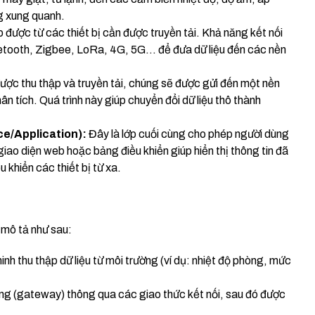
ng xung quanh.
p được từ các thiết bị cần được truyền tải. Khả năng kết nối
uetooth, Zigbee, LoRa, 4G, 5G… để đưa dữ liệu đến các nền
được thu thập và truyền tải, chúng sẽ được gửi đến một nền
ân tích. Quá trình này giúp chuyển đổi dữ liệu thô thành
ce/Application):
Đây là lớp cuối cùng cho phép người dùng
iao diện web hoặc bảng điều khiển giúp hiển thị thông tin đã
 khiển các thiết bị từ xa.
 mô tả như sau:
nh thu thập dữ liệu từ môi trường (ví dụ: nhiệt độ phòng, mức
ng (gateway) thông qua các giao thức kết nối, sau đó được