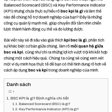
Balanced Scorecard (BSC) và Key Performance Indicator
(KPI) nhưng chưa thực sự hiểu rõ
bsc kpi là gì
và làm thế
nào để chúng hỗ trợ doanh nghiệp của bạn? Đây là những
công cụ quản lý mạnh mẽ, giúp chuyển đổi tầm nhìn chiến
lược thành hành động cụ thể và đo lường được.
Bài viết này sẽ đi sâu vào giải thích
kpi bsc là gì
, phân tích
sự khác biệt cơ bản giữa chúng, làm rõ
mối quan hệ giữa
bsc và kpi
, cũng như chỉ ra những lợi ích vượt trội khi kết hợp
chúng một cách hiệu quả. Chúng ta cũng sẽ cùng xem xét
một ví dụ minh họa thực tế để bạn có thể hình dung rõ hơn về
cách áp dụng
bsc và kpi
trong doanh nghiệp của mình.
Danh sách
BSC KPI là gì? Định nghĩa chi tiết
Balanced Scorecard (BSC) là gì?
Key Performance Indicator (KPI) là gì?