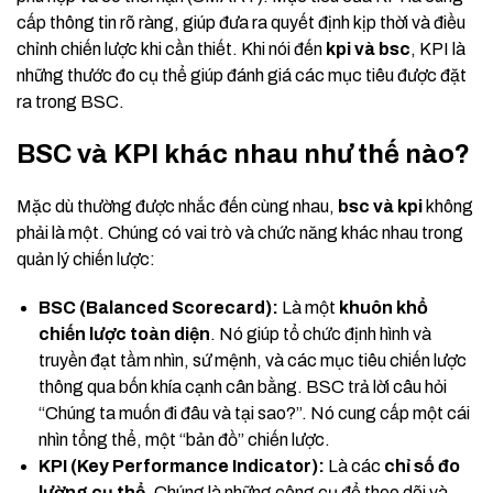
cấp thông tin rõ ràng, giúp đưa ra quyết định kịp thời và điều
chỉnh chiến lược khi cần thiết. Khi nói đến
kpi và bsc
, KPI là
những thước đo cụ thể giúp đánh giá các mục tiêu được đặt
ra trong BSC.
BSC và KPI khác nhau như thế nào?
Mặc dù thường được nhắc đến cùng nhau,
bsc và kpi
không
phải là một. Chúng có vai trò và chức năng khác nhau trong
quản lý chiến lược:
BSC (Balanced Scorecard):
Là một
khuôn khổ
chiến lược toàn diện
. Nó giúp tổ chức định hình và
truyền đạt tầm nhìn, sứ mệnh, và các mục tiêu chiến lược
thông qua bốn khía cạnh cân bằng. BSC trả lời câu hỏi
“Chúng ta muốn đi đâu và tại sao?”. Nó cung cấp một cái
nhìn tổng thể, một “bản đồ” chiến lược.
KPI (Key Performance Indicator):
Là các
chỉ số đo
lường cụ thể
. Chúng là những công cụ để theo dõi và