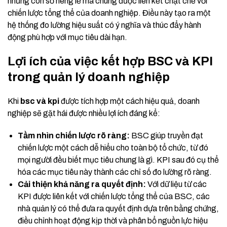
những con số riêng lẻ mà chúng được liên kết chặt chẽ với
chiến lược tổng thể của doanh nghiệp. Điều này tạo ra một
hệ thống đo lường hiệu suất có ý nghĩa và thúc đẩy hành
động phù hợp với mục tiêu dài hạn.
Lợi ích của việc kết hợp BSC và KPI
trong quản lý doanh nghiệp
Khi
bsc và kpi
được tích hợp một cách hiệu quả, doanh
nghiệp sẽ gặt hái được nhiều lợi ích đáng kể:
Tầm nhìn chiến lược rõ ràng:
BSC giúp truyền đạt
chiến lược một cách dễ hiểu cho toàn bộ tổ chức, từ đó
mọi người đều biết mục tiêu chung là gì. KPI sau đó cụ thể
hóa các mục tiêu này thành các chỉ số đo lường rõ ràng.
Cải thiện khả năng ra quyết định:
Với dữ liệu từ các
KPI được liên kết với chiến lược tổng thể của BSC, các
nhà quản lý có thể đưa ra quyết định dựa trên bằng chứng,
điều chỉnh hoạt động kịp thời và phân bổ nguồn lực hiệu