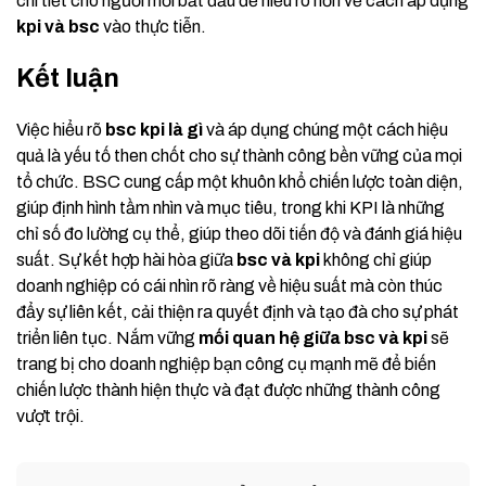
chi tiết cho người mới bắt đầu để hiểu rõ hơn về cách áp dụng
kpi và bsc
vào thực tiễn.
Kết luận
Việc hiểu rõ
bsc kpi là gì
và áp dụng chúng một cách hiệu
quả là yếu tố then chốt cho sự thành công bền vững của mọi
tổ chức. BSC cung cấp một khuôn khổ chiến lược toàn diện,
giúp định hình tầm nhìn và mục tiêu, trong khi KPI là những
chỉ số đo lường cụ thể, giúp theo dõi tiến độ và đánh giá hiệu
suất. Sự kết hợp hài hòa giữa
bsc và kpi
không chỉ giúp
doanh nghiệp có cái nhìn rõ ràng về hiệu suất mà còn thúc
đẩy sự liên kết, cải thiện ra quyết định và tạo đà cho sự phát
triển liên tục. Nắm vững
mối quan hệ giữa bsc và kpi
sẽ
trang bị cho doanh nghiệp bạn công cụ mạnh mẽ để biến
chiến lược thành hiện thực và đạt được những thành công
vượt trội.