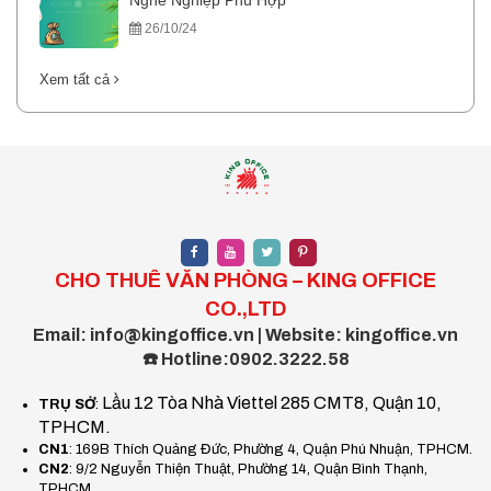
Nghề Nghiệp Phù Hợp
26/10/24
Xem tất cả
CHO THUÊ VĂN PHÒNG – KING OFFICE
CO.,LTD
Email: info@kingoffice.vn | Website: kingoffice.vn
☎️ Hotline:0902.3222.58
Lầu 12 Tòa Nhà Viettel 285 CMT8, Quận 10,
TRỤ SỞ
:
TPHCM.
CN1
: 169B Thích Quảng Đức, Phường 4, Quận Phú Nhuận, TPHCM.
CN2
: 9/2 Nguyễn Thiện Thuật, Phường 14, Quận Bình Thạnh,
TPHCM.