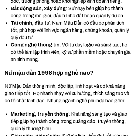
đốc, trưởng phòng hoặc khởi nghiệp kinh doanh riêng.
Bất động sản, xây dựng
: Sự nhạy bén giúp họ thành
công trong môi giới, đầu tư nhà đất hoặc quản lý dự án.
Tài chính, đầu tư
: Nam Mậu Dần có đầu óc phân tích
tốt, phù hợp với lĩnh vực ngân hàng, chứng khoán, quản lý
quỹ đầu tư.
Công nghệ thông tin
: Với tư duy logic và sáng tạo, họ
có thể làm lập trình viên, kỹ sư phần mềm hoặc chuyên gia
an ninh mạng.
Nữ mậu dần 1998 hợp nghề nào?
Nữ Mậu Dần thông minh, độc lập, linh hoạt và có khả năng
giao tiếp tốt. Họ nhanh nhạy với xu hướng, thích sáng tạo và
có tố chất lãnh đạo. Những ngành nghề phù hợp bao gồm:
Marketing, truyền thông
: Khả năng sáng tạo và giao
tiếp giúp họ thành công trong quảng cáo, truyền thông,
quản lý thương hiệu.
Giáo viên, giảng viên
: Sự bản lĩnh, diễn đạt tốt giúp họ