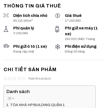
THÔNG TIN GIÁ THUÊ
Diện tích chia nhỏ
Giá thuê
2
65,115,180m
17 USD/M2
Phí quản lý
Phí gửi xe máy (1
3 USD/M2
xe)
150.000 VNĐ/ Tháng
Phí gửi ô tô (1 xe)
Phí điện sử dụng
Đang cập nhật
Đồng hồ riêng
CHI TIẾT SẢN PHẨM
Rate this product
Danh sách
TÒA NHÀ HP BUILDING QUẬN 1