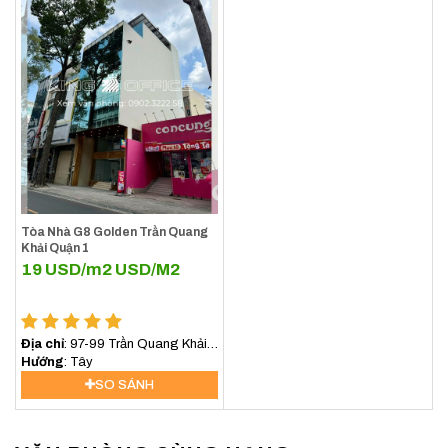
Tòa Nhà G8 Golden Trần Quang
Khải Quận 1
19 USD/m2
USD/M2
Địa chỉ
: 97-99 Trần Quang Khải,
Phường Tân Định, TP HCM
Hướng
: Tây
SO SÁNH