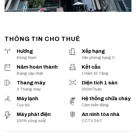
THÔNG TIN CHO THUÊ
Hướng
Xếp hạng
Đông Nam
Văn phòng hạng C
Năm hoàn thành
Kết cấu
Đang cập nhật
1 Hầm 10 Tầng
Thang máy
Diện tích 1 sàn
2
2 Thang máy
200m
/sàn
Máy lạnh
Hệ thống chữa cháy
Cục bộ
Cảm biến động
Máy phát điện
An ninh tòa nhà
100% công suất
CCTV 24/7