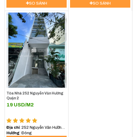
Trung,TP.HCM
SO SÁNH
SO SÁNH
Tòa Nhà 252 Nguyễn Văn Hưởng
Quận 2
19
USD/M2
Địa chỉ
: 252 Nguyễn Văn Hưởng,
An Khánh, Hồ Chí Minh, Việt Nam
Hướng
: Đông