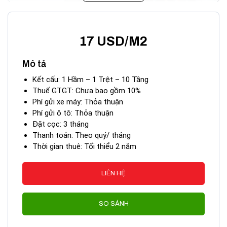
17 USD/M2
Mô tả
Kết cấu: 1 Hầm – 1 Trệt – 10 Tầng
Toà nhà HP Building Quận 1
Thuế GTGT: Chưa bao gồm 10%
Phí gửi xe máy: Thỏa thuận
II. CÁC TIỆN ÍCH XUNG QUANH
HP
Phí gửi ô tô: Thỏa thuận
BUILDING
Đặt cọc: 3 tháng
Thanh toán: Theo quý/ tháng
Cho thuê văn phòng – Tòa nhà HP Building với kết
Thời gian thuê: Tối thiểu 2 năm
cấu xây dựng gồm 10 tầng, 1 hầm, thiết kế độc đáo
đầy đủ các tiện nghi sang trọng, xây dựng theo cấp độ
LIÊN HỆ
chuẩn về văn phòng cho thuê, đảm bảo đủ độ sáng
cho toàn tòa nhà, đảm bảo sự tĩnh lặng và riêng biệt
SO SÁNH
cho mỗi một công ty, các vách tường cách âm tốt và