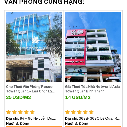
VĂN PHÒNG CÙNG HẠNG:
Cho Thuê Văn Phòng Resco
Giá Thuê Tòa Nhà Networld Asia
Tower Quận 1 – Lựa Chọn Lý
Tower Quận Bình Thạnh
Tưởng Cho Doanh Nghiệp Tại
25
USD/M2
14
USD/M2
Trung Tâm TP.HCM
Địa chỉ
: 94 – 96 Nguyễn Du,
Địa chỉ
: 369B-369C Lê Quang
Phường Sài Gòn (Phường Bến
Hướng
: Đông
Định, Phường Bình Lợi Trung,
Hướng
: Đông