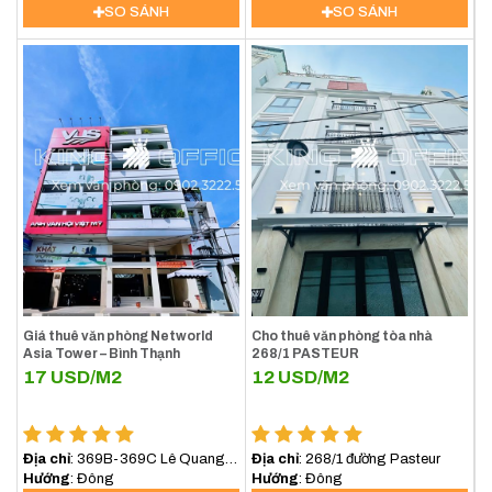
Nghé, Quận 1)
(Bình Thạnh) TP.HCM
SO SÁNH
SO SÁNH
Giá thuê văn phòng Networld
Cho thuê văn phòng tòa nhà
Asia Tower – Bình Thạnh
268/1 PASTEUR
17
USD/M2
12
USD/M2
Địa chỉ
: 369B-369C Lê Quang
Địa chỉ
: 268/1 đường Pasteur
Định, Phường Bình lợi
Hướng
: Đông
Hướng
: Đông