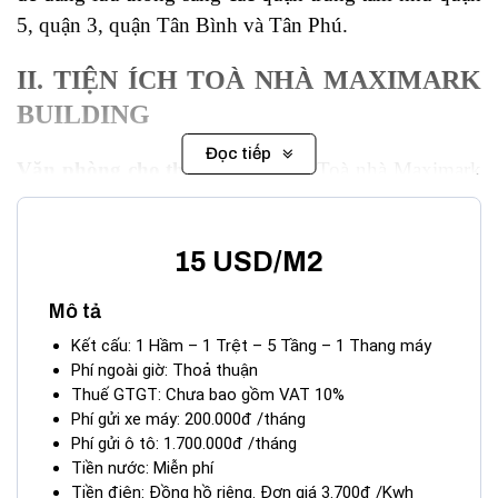
5, quận 3, quận Tân Bình và Tân Phú.
II. TIỆN ÍCH TOÀ NHÀ MAXIMARK
BUILDING
Đọc tiếp
Văn phòng cho thuê Quận 10
– Toà nhà Maximark
Building với tổng diện tích lên đến 70.000 m2, được
thiết kế màu sắc chủ đạo màu trắng tinh khiết, theo
15 USD/M2
phong cách năng động hiện đại, tòa nhà được trang bị
các tiện nghi linh hoạt, mang tính ứng dụng cao.
Mô tả
Mang lại không gian hiện đại, thoáng mát và rộng rãi,
Kết cấu: 1 Hầm – 1 Trệt – 5 Tầng – 1 Thang máy
góp phần hình thành môi trường làm việc thoái mái.
Phí ngoài giờ: Thoả thuận
Từ đó tạo ra nhiều năng lượng tích cực và sáng tạo
Thuế GTGT: Chưa bao gồm VAT 10%
trong công việc.
Phí gửi xe máy: 200.000đ /tháng
Phí gửi ô tô: 1.700.000đ /tháng
Tiền nước: Miễn phí
Toà nhà Maximark Building
được trang bị các thiết
Tiền điện: Đồng hồ riêng. Đơn giá 3.700đ /Kwh