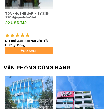
[vanphongchothue quan=10][/vanphongchothue]
TÒA NHÀ THE MARINITY 33B-
33C Nguyễn Hữu Cảnh
22
USD/M2
Địa chỉ
: 33b-33c Nguyễn Hữu
Cảnh
Hướng
: Đông
SO SÁNH
VĂN PHÒNG CÙNG HẠNG: