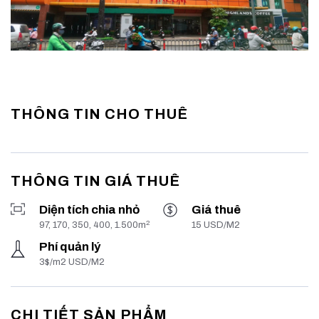
THÔNG TIN CHO THUÊ
THÔNG TIN GIÁ THUÊ
Diện tích chia nhỏ
Giá thuê
2
97, 170, 350, 400, 1.500m
15 USD/M2
Phí quản lý
3$/m2 USD/M2
CHI TIẾT SẢN PHẨM