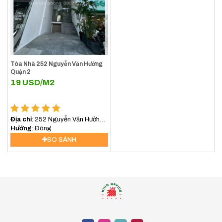
Tòa Nhà 252 Nguyễn Văn Hưởng
Quận 2
19
USD/M2
Địa chỉ
: 252 Nguyễn Văn Hưởng,
An Khánh, Hồ Chí Minh, Việt Nam
Hướng
: Đông
SO SÁNH