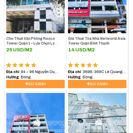
Cho Thuê Văn Phòng Resco
Giá Thuê Tòa Nhà Networld Asia
Tower Quận 1 – Lựa Chọn Lý
Tower Quận Bình Thạnh
Tưởng Cho Doanh Nghiệp Tại
25
USD/M2
14
USD/M2
Trung Tâm TP.HCM
Địa chỉ
: 94 – 96 Nguyễn Du,
Địa chỉ
: 369B-369C Lê Quang
Phường Sài Gòn (Phường Bến
Hướng
: Đông
Định, Phường Bình Lợi Trung,
Hướng
: Đông
Nghé, Quận 1)
(Bình Thạnh) TP.HCM
SO SÁNH
SO SÁNH