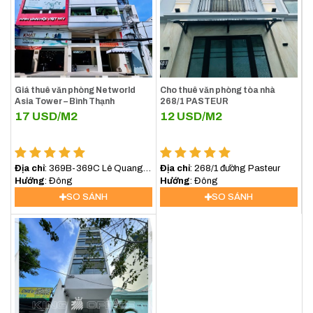
Giá thuê văn phòng Networld
Cho thuê văn phòng tòa nhà
Asia Tower – Bình Thạnh
268/1 PASTEUR
17
USD/M2
12
USD/M2
Địa chỉ
: 369B-369C Lê Quang
Địa chỉ
: 268/1 đường Pasteur
Định, Phường Bình lợi
Hướng
: Đông
Hướng
: Đông
Trung,TP.HCM
SO SÁNH
SO SÁNH