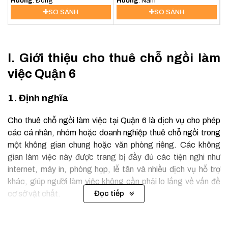
Phường 14, Quận 5, TP. Hồ Chí
Hướng
: Đông
Phường 6, Quận 5, TP. Hồ Chí
Hướng
: Nam
Minh
Minh
SO SÁNH
SO SÁNH
I. Giới thiệu cho thuê chỗ ngồi làm
việc Quận 6
1. Định nghĩa
Cho thuê chỗ ngồi làm việc tại Quận 6 là dịch vụ cho phép
các cá nhân, nhóm hoặc doanh nghiệp thuê chỗ ngồi trong
một không gian chung hoặc văn phòng riêng. Các không
gian làm việc này được trang bị đầy đủ các tiện nghi như
internet, máy in, phòng họp, lễ tân và nhiều dịch vụ hỗ trợ
khác, giúp người làm việc không cần phải lo lắng về vấn đề
cơ sở vật chất.
Đọc tiếp
2. Phân loại