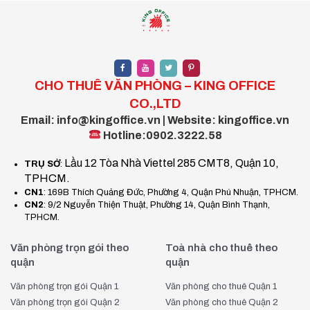
Có một số loại hình cho thuê chỗ ngồi làm việc tại Quận 6 mà
bạn có thể lựa chọn:
Coworking space (Không gian làm việc chung)
:
Đây là loại hình phổ biến, nơi bạn có thể chia sẻ không gian
CHO THUÊ VĂN PHÒNG – KING OFFICE
với những người làm việc tự do hoặc nhóm nhỏ. Các không
CO.,LTD
gian này thường rất linh hoạt và phù hợp với các
Email: info@kingoffice.vn | Website: kingoffice.vn
freelancer, nhóm khởi nghiệp hoặc các doanh nghiệp vừa
Hotline:0902.3222.58
và nhỏ.
Lầu 12 Tòa Nhà Viettel 285 CMT8, Quận 10,
TRỤ SỞ
:
Văn phòng riêng
: Nếu bạn cần không gian riêng tư, yên
TPHCM.
tĩnh để làm việc mà không bị ảnh hưởng bởi tiếng ồn hay
CN1
: 169B Thích Quảng Đức, Phường 4, Quận Phú Nhuận, TPHCM.
CN2
: 9/2 Nguyễn Thiện Thuật, Phường 14, Quận Bình Thạnh,
sự xáo trộn, văn phòng riêng tại Quận 6 là một sự lựa chọn
TPHCM.
tuyệt vời. Bạn sẽ có không gian riêng biệt với các tiện
nghi đầy đủ để làm việc hiệu quả.
Văn phòng trọn gói theo
Toà nhà cho thuê theo
quận
quận
Văn phòng ảo
: Nếu bạn chỉ cần có một địa chỉ đăng ký
Văn phòng trọn gói Quận 1
Văn phòng cho thuê Quận 1
kinh doanh mà không cần sử dụng không gian làm việc,
Văn phòng trọn gói Quận 2
Văn phòng cho thuê Quận 2
văn phòng ảo tại Quận 6 sẽ là sự lựa chọn phù hợp. Dịch