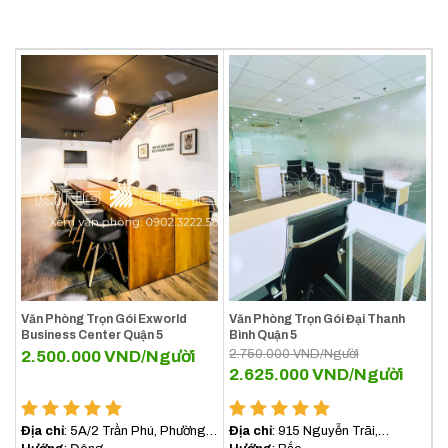
Văn Phòng Trọn Gói Exworld
Văn Phòng Trọn Gói Đại Thanh
Business Center Quận 5
Bình Quận 5
2.500.000
VND/Người
2.750.000
VND/Người
2.625.000
VND/Người
Địa chỉ
: 5A/2 Trần Phú, Phường
Địa chỉ
: 915 Nguyễn Trãi,