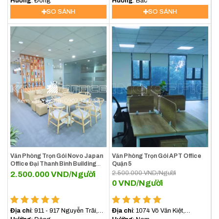
4, Quận 5, TP. Hồ Chí Minh
Hướng
: Đông
Phường 14, Quận 5, TP. Hồ Chí
Hướng
: Bắc
Minh
SO SÁNH
SO SÁNH
Văn Phòng Trọn Gói Novo Japan
Văn Phòng Trọn Gói APT Office
Office Đại Thanh Bình Building
Quận 5
Quận 5
2.500.000
VND/Người
2.500.000
VND/Người
0
VND/Người
Địa chỉ
: 911 - 917 Nguyễn Trãi,
Địa chỉ
: 1074 Võ Văn Kiệt,